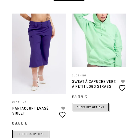
CLOTHING
CLO
SWEAT À CAPUCHE VERT,
TEE
À PETIT LOGO STRASS
LO
65,00
€
45
CLOTHING
CHOIX DES OPTIONS
PANTACOURT ÉVASÉ
VIOLET
80,00
€
CHOIX DES OPTIONS