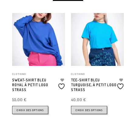
CLOTHING
CLOTHING
CLO
SWEAT-SHIRT BLEU
TEE-SHIRT BLEU
SW
ROYAL À PETIT LOGO
TURQUOISE, À PETIT LOGO
PE
STRASS
STRASS
55
55,00
€
40,00
€
CHOIX DES OPTIONS
CHOIX DES OPTIONS