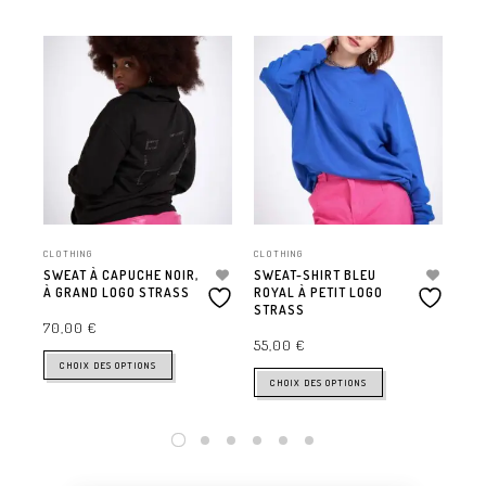
CLOTHING
CLOTHING
CLO
SWEAT À CAPUCHE NOIR,
SWEAT-SHIRT BLEU
SW
À GRAND LOGO STRASS
ROYAL À PETIT LOGO
TU
STRASS
LO
70,00
€
55,00
€
70
CHOIX DES OPTIONS
CHOIX DES OPTIONS