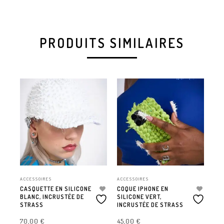
PRODUITS SIMILAIRES
ACCESSOIRES
ACCESSOIRES
ACC
CASQUETTE EN SILICONE
COQUE IPHONE EN
CO
BLANC, INCRUSTÉE DE
SILICONE VERT,
SI
STRASS
INCRUSTÉE DE STRASS
TU
DE
70,00
€
45,00
€