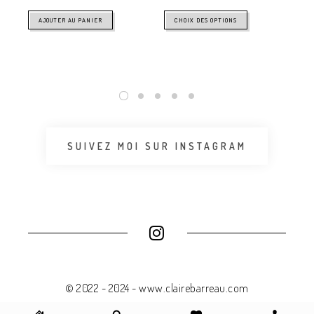
45
AJOUTER AU PANIER
CHOIX DES OPTIONS
SUIVEZ MOI SUR INSTAGRAM
© 2022 - 2024 - www.clairebarreau.com