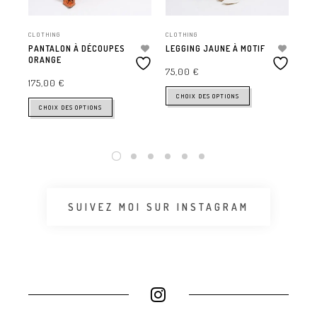
95
CLOTHING
CLOTHING
PANTALON À DÉCOUPES
LEGGING JAUNE À MOTIF
ORANGE
75,00
€
175,00
€
CHOIX DES OPTIONS
CHOIX DES OPTIONS
SUIVEZ MOI SUR INSTAGRAM