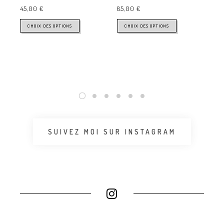
CLO
45,00
€
85,00
€
TOP
CHOIX DES OPTIONS
CHOIX DES OPTIONS
90
SUIVEZ MOI SUR INSTAGRAM