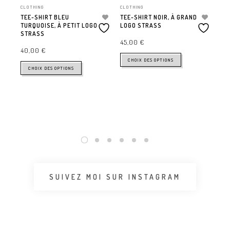
CLOTHING
CLOTHING
TEE-SHIRT BLEU
TEE-SHIRT NOIR, À GRAND
TURQUOISE, À PETIT LOGO
LOGO STRASS
STRASS
45,00
€
40,00
€
CLO
CHOIX DES OPTIONS
PA
CHOIX DES OPTIONS
DÉ
RI
42
SUIVEZ MOI SUR INSTAGRAM