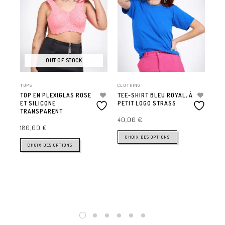
OUT OF STOCK
TOPS
CLOTHING
TOP EN PLEXIGLAS ROSE
TEE-SHIRT BLEU ROYAL, À
ET SILICONE
PETIT LOGO STRASS
TRANSPARENT
CLO
40,00
€
TOP
180,00
€
CHOIX DES OPTIONS
90
CHOIX DES OPTIONS