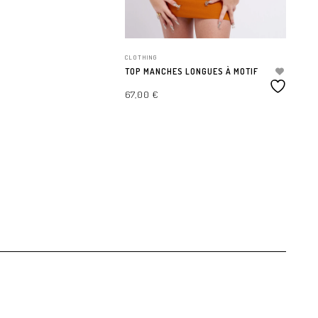
PE
4
CLOTHING
TOP MANCHES LONGUES À MOTIF
67,00
€
CHOIX DES OPTIONS