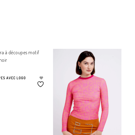
PES AVEC LOGO
TIONS
CL
TE