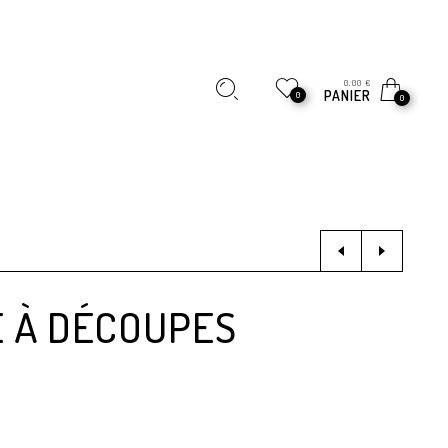
0,00
€
PANIER
0
0
E À DÉCOUPES