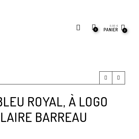
0,00
€
PANIER
0
0
LEU ROYAL, À LOGO
CLAIRE BARREAU