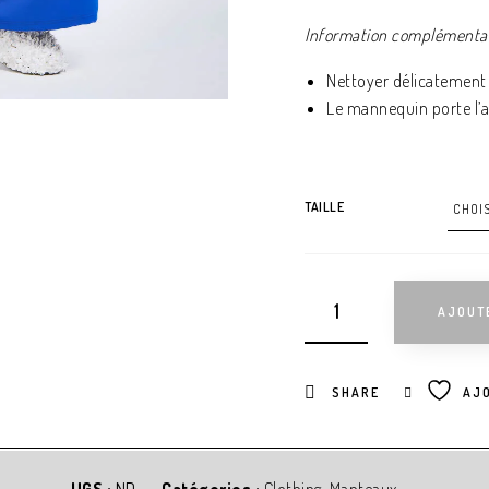
Information complémenta
Nettoyer délicatement 
Le mannequin porte l’ar
TAILLE
AJOUT
SHARE
AJO