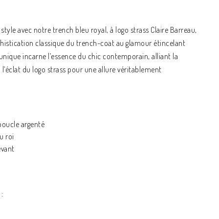
style avec notre trench bleu royal, à logo strass Claire Barreau,
phistication classique du trench-coat au glamour étincelant
 unique incarne l’essence du chic contemporain, alliant la
 l’éclat du logo strass pour une allure véritablement
boucle argenté
u roi
evant
: