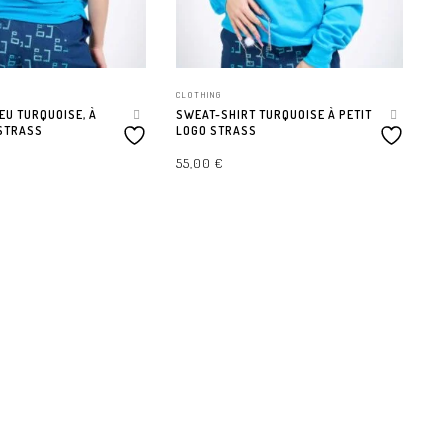
CLOTHING
EU TURQUOISE, À
SWEAT-SHIRT TURQUOISE À PETIT
STRASS
LOGO STRASS
55,00
€
CL
TIONS
CHOIX DES OPTIONS
DO
3