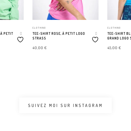
CLOTHING
CLOTHING
À PETIT
TEE-SHIRT ROSE, À PETIT LOGO
TEE-SHIRT BL
STRASS
GRAND LOGO 
40,00
€
45,00
€
CHOIX DES OPTIONS
CHOIX DES OP
SUIVEZ MOI SUR INSTAGRAM