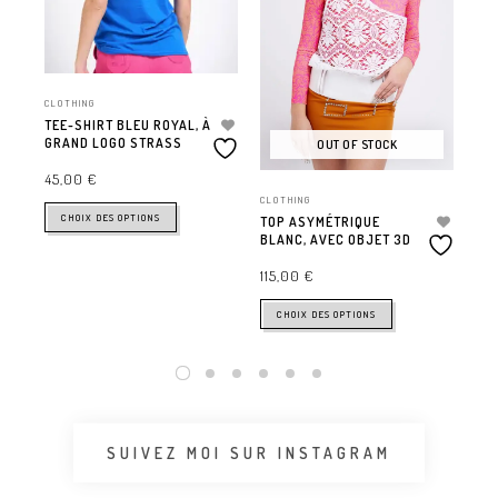
CLOTHING
CLO
TEE-SHIRT BLEU ROYAL, À
TO
GRAND LOGO STRASS
DÉ
OUT OF STOCK
45,00
€
60
CLOTHING
CHOIX DES OPTIONS
TOP ASYMÉTRIQUE
BLANC, AVEC OBJET 3D
115,00
€
CHOIX DES OPTIONS
SUIVEZ MOI SUR INSTAGRAM