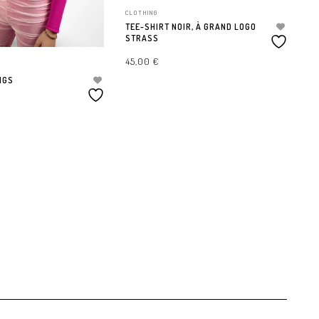
CLOTHING
CL
TEE-SHIRT NOIR, À GRAND LOGO
TE
STRASS
LO
45,00
€
4
NGS
CHOIX DES OPTIONS
TIONS