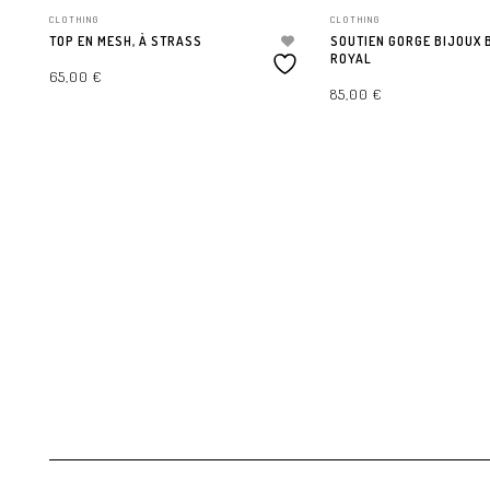
CLOTHING
CLOTHING
TOP EN MESH, À STRASS
SOUTIEN GORGE BIJOUX 
ROYAL
65,00
€
85,00
€
CHOIX DES OPTIONS
CHOIX DES OPTIONS