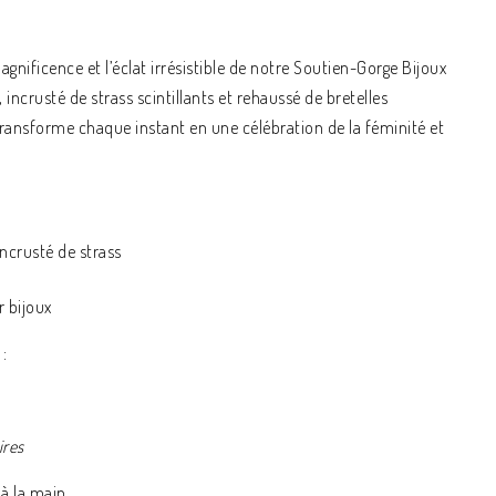
agnificence et l’éclat irrésistible de notre Soutien-Gorge Bijoux
 incrusté de strass scintillants et rehaussé de bretelles
transforme chaque instant en une célébration de la féminité et
incrusté de strass
 bijoux
:
ires
à la main