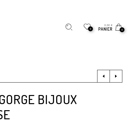
0,00
€
PANIER
0
0
 GORGE BIJOUX
SE