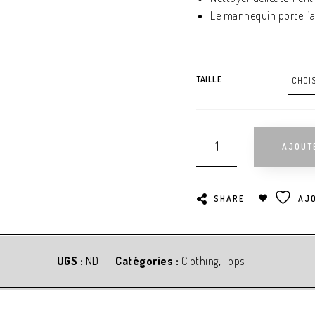
Le mannequin porte l’ar
TAILLE
AJOUT
SHARE
AJO
UGS :
ND
Catégories :
Clothing
,
Tops