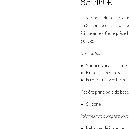
85,00
€
Laisse-toi séduire par la m
en Silicone bleu turquoise,
étincelantes. Cette pièce 
du luxe.
Description
Soutien gorge silicone 
Bretelles en strass
Fermeture avec fermoir
Matière principale de base 
Silicone
Information complémenta
Nettoyer délicatement 