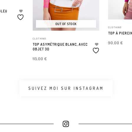
BLEU
OUT OF STOCK
CLOTHING
TOP À PIERCI
CLOTHING
90,00
€
TOP ASYMÉTRIQUE BLANC, AVEC
OBJET 3D
CHOIX DES OP
115,00
€
CHOIX DES OPTIONS
SUIVEZ MOI SUR INSTAGRAM