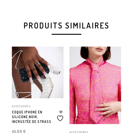
PRODUITS SIMILAIRES
ACCESSOIRES
ACC
COQUE IPHONE EN
CO
SILICONE NOIR,
SIL
INCRUSTÉE DE STRASS
IN
45,00
€
45
ACCESSOIRES