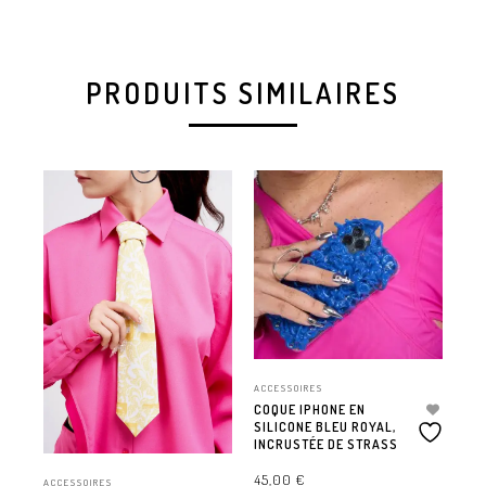
PRODUITS SIMILAIRES
ACCESSOIRES
ACC
COQUE IPHONE EN
CO
SILICONE BLEU ROYAL,
SI
INCRUSTÉE DE STRASS
IN
45,00
€
45
ACCESSOIRES